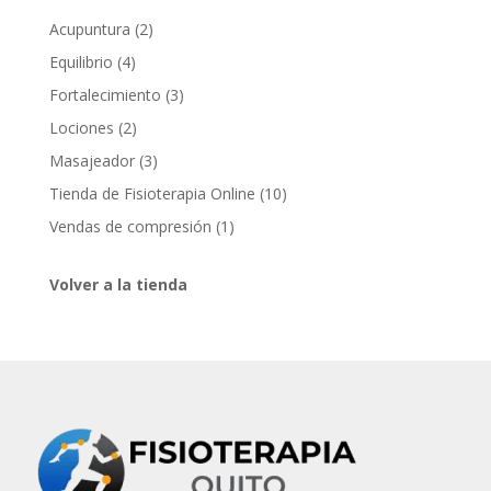
2
Acupuntura
2
productos
4
Equilibrio
4
productos
3
Fortalecimiento
3
productos
2
Lociones
2
productos
3
Masajeador
3
productos
10
Tienda de Fisioterapia Online
10
productos
1
Vendas de compresión
1
producto
Volver a la tienda