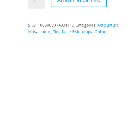
de
masaje
de
punto
SKU:
1005008074931113
Categorías:
Acupuntura
,
de
Masajeador
,
Tienda de Fisioterapia Online
acupuntura
eléctrica
para
aliviar
el
dolor
cantidad