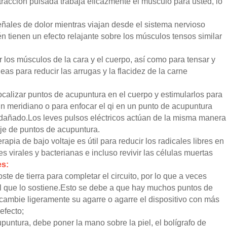
tracción pulsada trabaja eficazmente el músculo para usted, lo
señales de dolor mientras viajan desde el sistema nervioso
n tienen un efecto relajante sobre los músculos tensos similar
los músculos de la cara y el cuerpo, así como para tensar y
eas para reducir las arrugas y la flacidez de la carne
localizar puntos de acupuntura en el cuerpo y estimularlos para
 un meridiano o para enfocar el qi en un punto de acupuntura
 dañado.Los leves pulsos eléctricos actúan de la misma manera
je de puntos de acupuntura.
apia de bajo voltaje es útil para reducir los radicales libres en
s virales y bacterianas e incluso revivir las células muertas
es:
ste de tierra para completar el circuito, por lo que a veces
 el que lo sostiene.Esto se debe a que hay muchos puntos de
ambie ligeramente su agarre o agarre el dispositivo con más
efecto;
puntura, debe poner la mano sobre la piel, el bolígrafo de