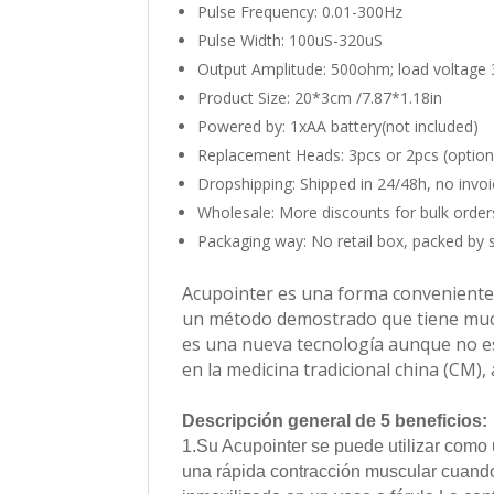
Pulse Frequency:
0.01-300Hz
Pulse Width:
100uS-320uS
Output Amplitude:
500ohm; load voltage 
Product Size:
20*3cm /7.87*1.18in
Powered by:
1xAA battery(not included)
Replacement Heads:
3pcs or 2pcs (option
Dropshipping:
Shipped in 24/48h, no invoi
Wholesale:
More discounts for bulk order
Packaging way:
No retail box, packed by 
Acupointer es una forma conveniente 
un método demostrado que tiene mucho
es una nueva tecnología aunque no e
en la medicina tradicional china (CM)
Descripción general de 5 beneficios:
1.Su Acupointer se puede utilizar como
una rápida contracción muscular cuando 