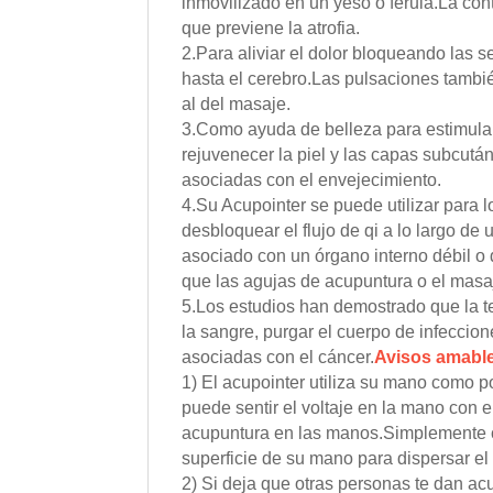
inmovilizado en un yeso o férula.La con
que previene la atrofia.
2.Para aliviar el dolor bloqueando las 
hasta el cerebro.Las pulsaciones tambié
al del masaje.
3.Como ayuda de belleza para estimular 
rejuvenecer la piel y las capas subcután
asociadas con el envejecimiento.
4.Su Acupointer se puede utilizar para 
desbloquear el flujo de qi a lo largo de
asociado con un órgano interno débil o
que las agujas de acupuntura o el masa
5.Los estudios han demostrado que la ter
la sangre, purgar el cuerpo de infeccione
asociadas con el cáncer.
Avisos amabl
1) El acupointer utiliza su mano como po
puede sentir el voltaje en la mano con
acupuntura en las manos.Simplemente c
superficie de su mano para dispersar el 
2) Si deja que otras personas te dan acu