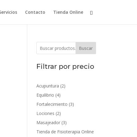
Servicios
Contacto
Tienda Online
Buscar
Filtrar por precio
2
Acupuntura
2
productos
4
Equilibrio
4
productos
3
Fortalecimiento
3
productos
2
Lociones
2
productos
3
Masajeador
3
productos
Tienda de Fisioterapia Online