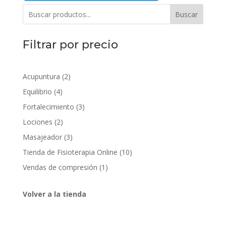
Buscar
Filtrar por precio
2
Acupuntura
2
productos
4
Equilibrio
4
productos
3
Fortalecimiento
3
productos
2
Lociones
2
productos
3
Masajeador
3
productos
10
Tienda de Fisioterapia Online
10
productos
1
Vendas de compresión
1
producto
Volver a la tienda